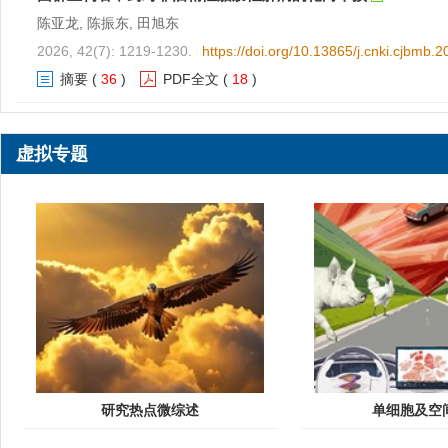
陈亚龙, 陈振东, 田旭东
2026, 42(7): 1219-1230.
https://doi.org/10.13865/j.cnki.cjbmb.
摘要
(
36
)
PDF全文
(
18
)
香叶木素抗炎活性及其对抗炎信号通路调控机制
虚拟专题
刘怡含, 牟文君, 侯宏卫
2026, 42(7): 1231-1241.
https://doi.org/10.13865/j.cnki.cjbmb.
摘要
(
43
)
PDF全文
(
16
)
融合蛋白在尼帕病毒感染机制与疫苗开发中的作用
汪松波, 沈奥, 王永胜
2026, 42(7): 1242-1250.
https://doi.org/10.13865/j.cnki.cjbmb.
摘要
(
22
)
PDF全文
(
12
)
天冬氨酰葡萄糖胺酶结构与功能
林谦阁, 陈力, 孙桂芹
研究热点微综述
单细胞及空
2026, 42(7): 1251-1262.
https://doi.org/10.13865/j.cnki.cjbmb.