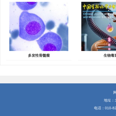
摘要
(
30
)
PDF全文
(
10
)
研究论文
组织蛋白酶D 基因敲除通过 Cathepsin F/Bcl-2/caspas
徐文翟, 张芳, 刘钰峰, 杨静, 吴玉龙, 张婷
2026, 42(7): 1263-1276.
https://doi.org/10.13865/j.cnki.cjbmb.
多发性骨髓瘤
生物毒
摘要
(
47
)
PDF全文
(
31
)
NONHSAT001931 ceRNA轴可能在高级别鳞状上皮内病
马月月, 刁伟华, 李琦, 孙宇虹, 何雨萱, 齐琦, 赵卫红
2026, 42(7): 1277-1284.
https://doi.org/10.13865/j.cnki.cjbmb.
地址：
摘要
(
56
)
PDF全文
(
12
)
电话：010-8
高发区患者源性食管鳞癌类器官模型构建及鉴定分析